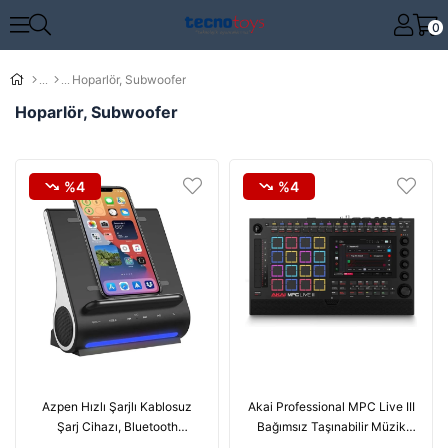
0
Hoparlör, Subwoofer
Hoparlör, Subwoofer
%4
%4
Azpen Hızlı Şarjlı Kablosuz
Akai Professional MPC Live III
Şarj Cihazı, Bluetooth
Bağımsız Taşınabilir Müzik
Premium Hoparlörler
Prodüksiyon Merkezi