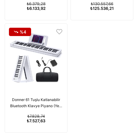
₺6.379,28
₺130.557,66
₺6.133,92
₺125.536,21
%4
Donner 61 Tuşlu Katlanabilir
Bluetooth Klavye Piyano (Yeni
Başlayanlar İçin)
₺7.828,74
₺7.527,63