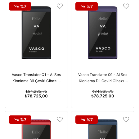
%7
%7
Vasco Translator Q1 - AI Ses
Vasco Translator Q1 - AI Ses
Klonlama Dil Çeviri Cihazı -
Klonlama Dil Çeviri Cihazı -
113 Dil Ücretsiz Süresiz
113 Dil Ücretsiz Süresiz
₺84.235,75
₺84.235,75
İnternet - Siyah
İnternet - Mor
₺78.725,00
₺78.725,00
%7
%7