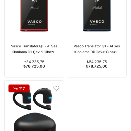
Vasco Translator Q1 - AI Ses
Vasco Translator Q1 - AI Ses
Klonlama Dil Çeviri Cihazı -
Klonlama Dil Çeviri Cihazı -
113 Dil Ücretsiz Süresiz
113 Dil Ücretsiz Süresiz
₺84.235,75
₺84.235,75
İnternet - Kırmızı
İnternet - Lacivert
₺78.725,00
₺78.725,00
%7