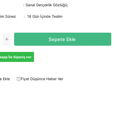
Sanal Gerçeklik Gözlüğü;
lim Süresi
:
18 Gün İçinde Teslim
app İle Sipariş ver
e Ekle
Fiyat Düşünce Haber Ver