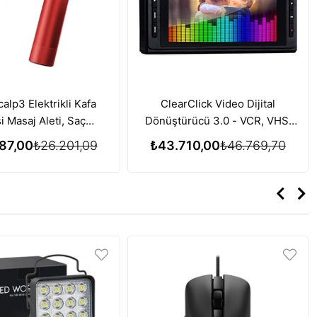
alp3 Elektrikli Kafa
ClearClick Video Dijital
i Masaj Aleti, Saç
Dönüştürücü 3.0 - VCR, VHS,
si için Kırmızı Işık
AV, RCA, Hi8, DVD, Pikap, Kaset
87,00
₺26.201,09
₺43.710,00
₺46.769,70
i Özelliği - Kırmızı