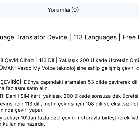
Yorumlar
(0)
uage Translator Device | 113 Languages | Free L
 Çeviri Cihazı | 113 Dil | Yaklaşık 200 Ülkede Ücretsiz Öm
Vasco My Voice teknolojisine sahip gelişmiş çeviri ciha
İ: Dünya çapındaki aramaları 53 dilde çevirerek dil enge
a fazlasını satın alın.
ili SIM kart, yaklaşık 200 ülkede sonsuza dek ücretsiz i
 için 113 dili, metin çevirisi için 108 dili ve eksiksiz ileti
 anında çeviri yapar.
kayı 10'dan fazla özel çeviri motoruyla birleştirerek %96
 kullanıma hazırdır.