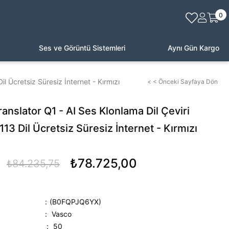
0
Ses ve Görüntü Sistemleri
Aynı Gün Kargo
il Ücretsiz Süresiz İnternet - Kırmızı
< < Önceki Sayfaya Dön
anslator Q1 - AI Ses Klonlama Dil Çeviri
 113 Dil Ücretsiz Süresiz İnternet - Kırmızı
₺78.725,00
₺84.235,75
(B0FQPJQ6YX)
:
Vasco
:
50