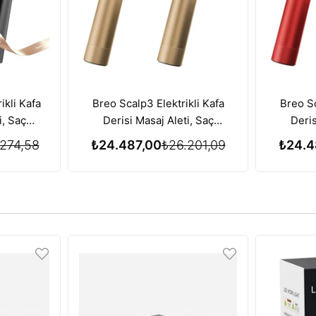
ikli Kafa
Breo Scalp3 Elektrikli Kafa
Breo Sc
i, Saç
Derisi Masaj Aleti, Saç
Deris
zı Işık
Büyümesi için Kırmızı Işık
Büyüme
274,58
₺24.487,00
₺26.201,09
₺24.4
iyle
Terapisi Özelliği - Gold
Terapis