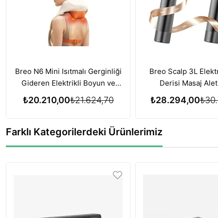
Breo N6 Mini Isıtmalı Gerginliği
Breo Scalp 3L Elektr
Gideren Elektrikli Boyun ve
Derisi Masaj Alet
Omuz Masaj Aleti
Büyümesi için Kırmı
₺20.210,00
₺21.624,70
₺28.294,00
₺30.
Terapisi Özelliğ
Farklı Kategorilerdeki Ürünlerimiz