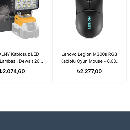
LNY Kablosuz LED
Lenovo Legion M300s RGB
Lambası, Dewalt 20V
Kablolu Oyun Mouse - 8.000
a ile Uyumlu, 112W
DPI Ayarlanabilir Sensör
₺2.074,60
₺2.277,00