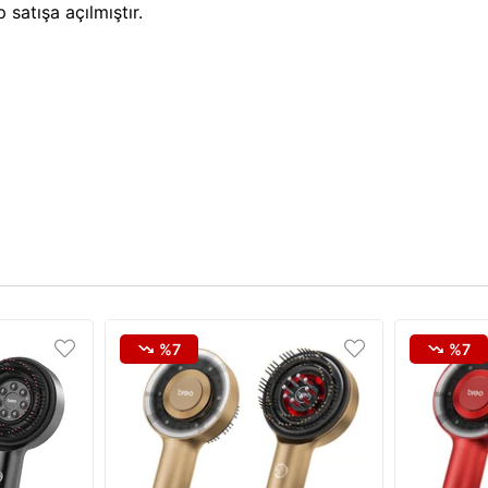
satışa açılmıştır.
%7
%7