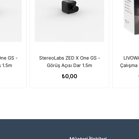
One GS -
StereoLabs ZED X One GS -
LIVOWA
ş 1.5m
Görüş Açısı Dar 1.5m
Çalışma 
Batary
₺0,00