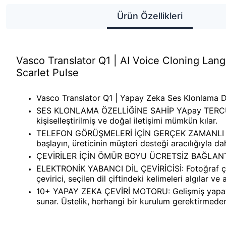
Ürün Özellikleri
Vasco Translator Q1 | AI Voice Cloning Lang
Scarlet Pulse
Vasco Translator Q1 | Yapay Zeka Ses Klonlama Dil
SES KLONLAMA ÖZELLİĞİNE SAHİP YApay TERCÜMAN: 
kişiselleştirilmiş ve doğal iletişimi mümkün kılar.
TELEFON GÖRÜŞMELERİ İÇİN GERÇEK ZAMANLI ÇEVİRİC
başlayın, üreticinin müşteri desteği aracılığıyla dah
ÇEVİRİLER İÇİN ÖMÜR BOYU ÜCRETSİZ BAĞLANTI: Dah
ELEKTRONİK YABANCI DİL ÇEVİRİCİSİ: Fotoğraf çevirisi
çevirici, seçilen dil çiftindeki kelimeleri algılar ve
10+ YAPAY ZEKA ÇEVİRİ MOTORU: Gelişmiş yapay ze
sunar. Üstelik, herhangi bir kurulum gerektirmeden