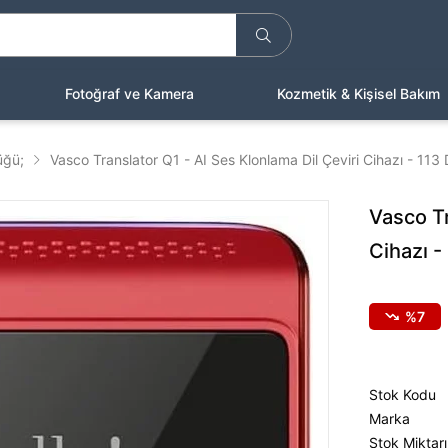
Fotoğraf ve Kamera
Kozmetik & Kişisel Bakım
üğü;
Vasco Translator Q1 - AI Ses Klonlama Dil Çeviri Cihazı - 113 D
Vasco Tr
Cihazı -
7
Stok Kodu
Marka
Stok Miktarı