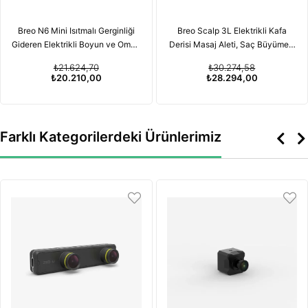
Breo N6 Mini Isıtmalı Gerginliği
Breo Scalp 3L Elektrikli Kafa
Gideren Elektrikli Boyun ve Omuz
Derisi Masaj Aleti, Saç Büyümesi
Masaj Aleti
için Kırmızı Işık Terapisi
₺21.624,70
₺30.274,58
Özelliğiyle
₺20.210,00
₺28.294,00
Farklı Kategorilerdeki Ürünlerimiz