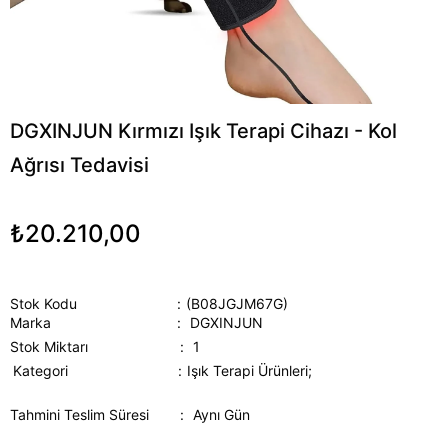
DGXINJUN Kırmızı Işık Terapi Cihazı - Kol
Ağrısı Tedavisi
₺20.210,00
Stok Kodu
(B08JGJM67G)
Marka
:
DGXINJUN
Stok Miktarı
:
1
Kategori
Işık Terapi Ürünleri;
Tahmini Teslim Süresi
:
Aynı Gün