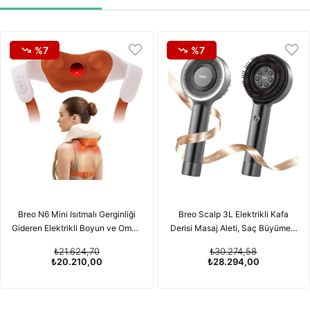
%7
%7
Breo N6 Mini Isıtmalı Gerginliği
Breo Scalp 3L Elektrikli Kafa
Gideren Elektrikli Boyun ve Omuz
Derisi Masaj Aleti, Saç Büyümesi
Masaj Aleti
için Kırmızı Işık Terapisi
₺21.624,70
₺30.274,58
Özelliğiyle
₺20.210,00
₺28.294,00