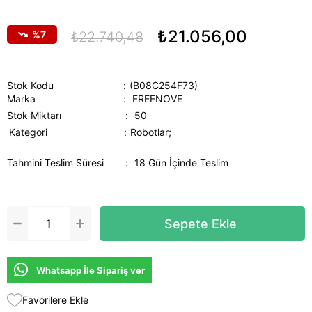
₺21.056,00
7
₺22.740,48
Stok Kodu
(B08C254F73)
Marka
:
FREENOVE
Stok Miktarı
:
50
Kategori
Robotlar;
Tahmini Teslim Süresi
:
18 Gün İçinde Teslim
Whatsapp İle Sipariş ver
Favorilere Ekle