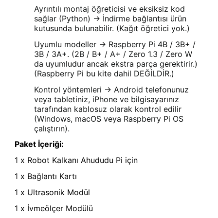
Ayrıntılı montaj öğreticisi ve eksiksiz kod
sağlar (Python) -> İndirme bağlantısı ürün
kutusunda bulunabilir. (Kağıt öğretici yok.)
Uyumlu modeller -> Raspberry Pi 4B / 3B+ /
3B / 3A+. (2B / B+ / A+ / Zero 1.3 / Zero W
da uyumludur ancak ekstra parça gerektirir.)
(Raspberry Pi bu kite dahil DEĞİLDİR.)
Kontrol yöntemleri -> Android telefonunuz
veya tabletiniz, iPhone ve bilgisayarınız
tarafından kablosuz olarak kontrol edilir
(Windows, macOS veya Raspberry Pi OS
çalıştırın).
Paket İçeriği:
1 x Robot Kalkanı Ahududu Pi için
1 x Bağlantı Kartı
1 x Ultrasonik Modül
1 x İvmeölçer Modülü