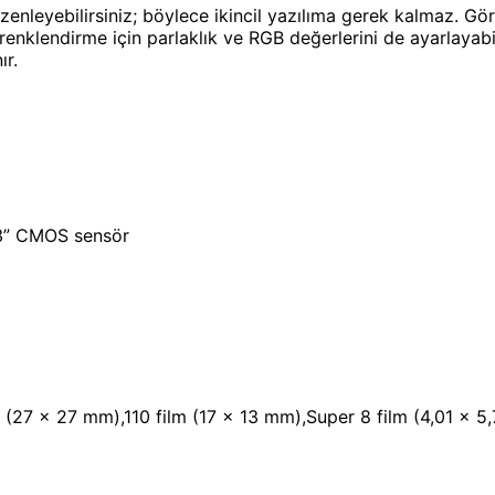
üzenleyebilirsiniz; böylece ikincil yazılıma gerek kalmaz. 
enklendirme için parlaklık ve RGB değerlerini de ayarlayabil
r.
33” CMOS sensör
m (27 x 27 mm),110 film (17 x 13 mm),Super 8 film (4,01 x 5,7