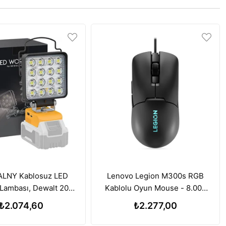
LNY Kablosuz LED
Lenovo Legion M300s RGB
Lambası, Dewalt 20V
Kablolu Oyun Mouse - 8.000
a ile Uyumlu, 112W
DPI Ayarlanabilir Sensör
₺2.074,60
₺2.277,00