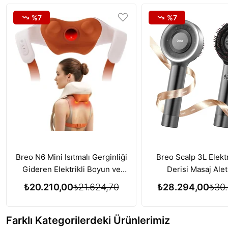
%7
%7
Breo N6 Mini Isıtmalı Gerginliği
Breo Scalp 3L Elektr
Gideren Elektrikli Boyun ve
Derisi Masaj Alet
Omuz Masaj Aleti
Büyümesi için Kırmı
₺20.210,00
₺21.624,70
₺28.294,00
₺30.
Terapisi Özelliğ
Farklı Kategorilerdeki Ürünlerimiz