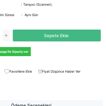
Tarayıcı (Scanner);
lim Süresi
:
Aynı Gün
app İle Sipariş ver
Favorilere Ekle
Fiyat Düşünce Haber Ver
Ödeme Seçenekleri