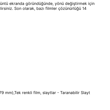
Görüntü ekranda göründüğünde, yönü değiştirmek için
irsiniz. Son olarak, bazı filmler çözünürlüğü 14
9 mm),Tek renkli film, slaytlar - Taranabilir Slayt