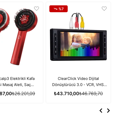
%7
alp3 Elektrikli Kafa
ClearClick Video Dijital
i Masaj Aleti, Saç
Dönüştürücü 3.0 - VCR, VHS,
si için Kırmızı Işık
AV, RCA, Hi8, DVD, Pikap, Kaset
87,00
₺26.201,09
₺43.710,00
₺46.769,70
i Özelliği - Kırmızı