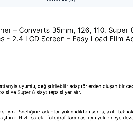
nner – Converts 35mm, 126, 110, Super 
s - 2.4 LCD Screen – Easy Load Film A
larıyla uyumlu, değiştirilebilir adaptörlerden oluşan bir cep
sisi ve Super 8 slayt tepsisi yer alır.
r yok. Seçtiğiniz adaptör yüklendikten sonra, akıllı teknoloj
ştürür. Hızlı, sürekli fotoğraf taraması için yüklemeye dev