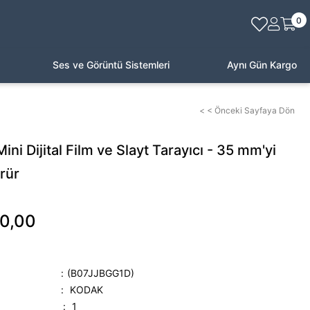
0
Ses ve Görüntü Sistemleri
Aynı Gün Kargo
< < Önceki Sayfaya Dön
ni Dijital Film ve Slayt Tarayıcı - 35 mm'yi
rür
0,00
(B07JJBGG1D)
:
KODAK
:
1