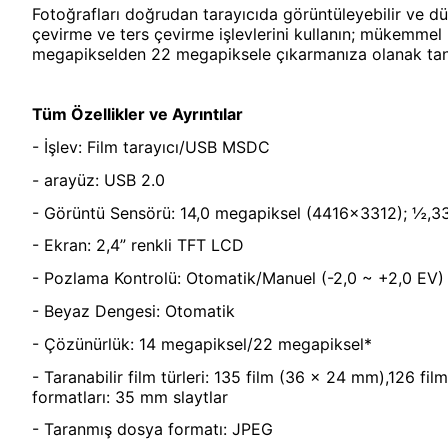
Fotoğrafları doğrudan tarayıcıda görüntüleyebilir ve d
çevirme ve ters çevirme işlevlerini kullanın; mükemmel r
megapikselden 22 megapiksele çıkarmanıza olanak tanı
Tüm Özellikler ve Ayrıntılar
- İşlev: Film tarayıcı/USB MSDC
- arayüz: USB 2.0
- Görüntü Sensörü: 14,0 megapiksel (4416x3312); ½,
- Ekran: 2,4” renkli TFT LCD
- Pozlama Kontrolü: Otomatik/Manuel (-2,0 ~ +2,0 EV)
- Beyaz Dengesi: Otomatik
- Çözünürlük: 14 megapiksel/22 megapiksel*
- Taranabilir film türleri: 135 film (36 x 24 mm),126 fil
formatları: 35 mm slaytlar
- Taranmış dosya formatı: JPEG