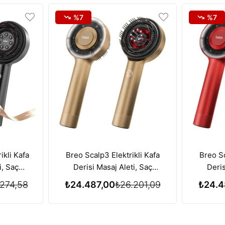
%7
%7
ikli Kafa
Breo Scalp3 Elektrikli Kafa
Breo Sc
i, Saç
Derisi Masaj Aleti, Saç
Deris
zı Işık
Büyümesi için Kırmızı Işık
Büyüme
274,58
₺24.487,00
₺26.201,09
₺24.4
iyle
Terapisi Özelliği - Gold
Terapis