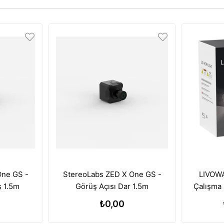
One GS -
StereoLabs ZED X One GS -
LIVOWA
ş 1.5m
Görüş Açısı Dar 1.5m
Çalışma 
Batary
₺0,00