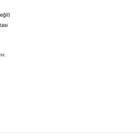
eğil)
tası
tır.