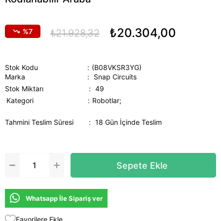
₺20.304,00
7
₺21.928,32
Stok Kodu
(B08VKSR3YG)
Marka
:
Snap Circuits
Stok Miktarı
:
49
Kategori
Robotlar;
Tahmini Teslim Süresi
:
18 Gün İçinde Teslim
Whatsapp İle Sipariş ver
Favorilere Ekle