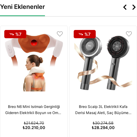
Yeni Eklenenler
%7
%7
Breo N6 Mini Isıtmalı Gerginliği
Breo Scalp 3L Elektrikli Kafa
Gideren Elektrikli Boyun ve Omuz
Derisi Masaj Aleti, Saç Büyümesi
Masaj Aleti
için Kırmızı Işık Terapisi
₺21.624,70
₺30.274,58
Özelliğiyle
₺20.210,00
₺28.294,00