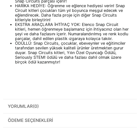
Snap Circuits parçası içerir!
HARİKA HEDİYE: Öğrenme ve eğlence hediyesi verin! Snap
Circuit kitleri çocukları tüm yıl boyunca meşgul edecek ve
eğlendirecek. Daha fazla proje için diğer Snap Circuits
kitleriyle birleştirin!
EKSTRA ARAÇLARA İHTİYAÇ YOK: Elenco Snap Circuit
kitleri, hemen öğrenmeye başlamanız için ihtiyacınız olan her
şeyi ve daha fazlasını içerir. Numaralandırılmış ve renk kodlu
parçalar, dahil edilen plastik ızgaraya kolayca takılır.
ÖDÜLLÜ: Snap Circuits, çocuklar, ebeveynler ve eğitimciler
tarafından sevilen yüksek kaliteli ürünler üretmekten gurur
duyar. Snap Circuits kitleri, Yılın Özel Oyuncağı Ödülü,
Seriously STEM! ödülü ve daha fazlası dahil olmak üzere
birçok ödül kazanmıştır!
YORUMLAR
(0)
ÖDEME SEÇENEKLERI