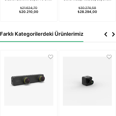
Masaj Aleti
için Kırmızı Işık Terapisi
₺21.624,70
₺30.274,58
Özelliğiyle
₺20.210,00
₺28.294,00
Farklı Kategorilerdeki Ürünlerimiz