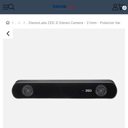
0
StereoLabs ZED 2i Stereo Camera - 2.1mm - Polarizer Var