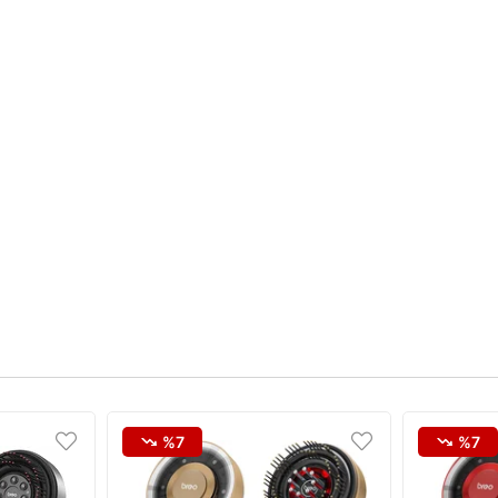
%7
%7