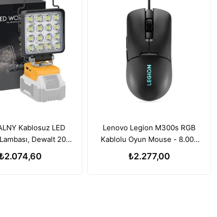
LNY Kablosuz LED
Lenovo Legion M300s RGB
Lambası, Dewalt 20V
Kablolu Oyun Mouse - 8.000
a ile Uyumlu, 112W
DPI Ayarlanabilir Sensör
₺2.074,60
₺2.277,00