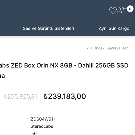
0
Ses ve Görüntü Sistemleri
Aynı Gün Kargo
< < Önceki Sayfaya Dön
abs ZED Box Orin NX 8GB - Dahili 256GB SSD
ma
₺239.183,00
₺255.925,81
(ZDS04WS1)
:
StereoLabs
:
50