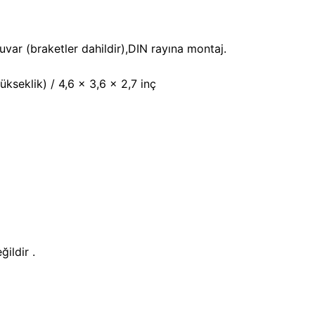
var (braketler dahildir),DIN rayına montaj.
kseklik) / 4,6 x 3,6 x 2,7 inç
ğildir .