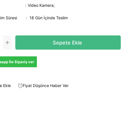
Video Kamera;
lim Süresi
:
18 Gün İçinde Teslim
app İle Sipariş ver
e Ekle
Fiyat Düşünce Haber Ver