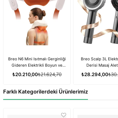
Breo N6 Mini Isıtmalı Gerginliği
Breo Scalp 3L Elektr
Gideren Elektrikli Boyun ve
Derisi Masaj Alet
Omuz Masaj Aleti
Büyümesi için Kırmı
₺20.210,00
₺21.624,70
₺28.294,00
₺30.
Terapisi Özelliğ
Farklı Kategorilerdeki Ürünlerimiz