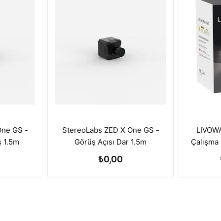
One GS -
StereoLabs ZED X One GS -
LIVOWA
ş 1.5m
Görüş Açısı Dar 1.5m
Çalışma 
Batary
₺0,00