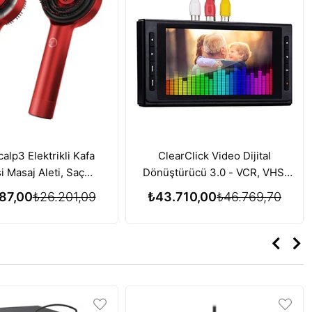
alp3 Elektrikli Kafa
ClearClick Video Dijital
i Masaj Aleti, Saç
Dönüştürücü 3.0 - VCR, VHS,
si için Kırmızı Işık
AV, RCA, Hi8, DVD, Pikap, Kaset
87,00
₺26.201,09
₺43.710,00
₺46.769,70
i Özelliği - Kırmızı