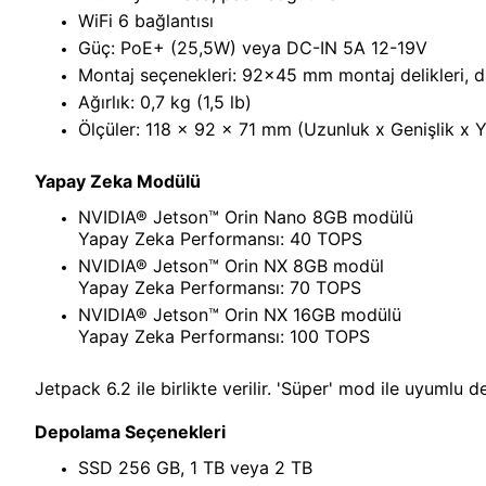
WiFi 6 bağlantısı
Güç: PoE+ (25,5W) veya DC-IN 5A 12-19V
Montaj seçenekleri: 92x45 mm montaj delikleri, du
Ağırlık: 0,7 kg (1,5 lb)
Ölçüler: 118 x 92 x 71 mm (Uzunluk x Genişlik x Yü
Yapay Zeka Modülü
NVIDIA® Jetson™ Orin Nano 8GB modülü
Yapay Zeka Performansı: 40 TOPS
NVIDIA® Jetson™ Orin NX 8GB modül
Yapay Zeka Performansı: 70 TOPS
NVIDIA® Jetson™ Orin NX 16GB modülü
Yapay Zeka Performansı: 100 TOPS
Jetpack 6.2 ile birlikte verilir. 'Süper' mod ile uyumlu de
Depolama Seçenekleri
SSD 256 GB, 1 TB veya 2 TB