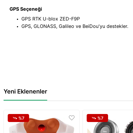
GPS Seçeneği
GPS RTK U-blox ZED-F9P
GPS, GLONASS, Galileo ve BeiDou'yu destekler.
Yeni Eklenenler
%7
%7