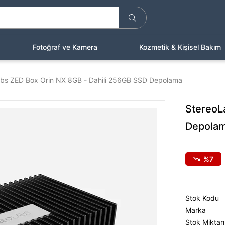
Fotoğraf ve Kamera
Kozmetik & Kişisel Bakım
bs ZED Box Orin NX 8GB - Dahili 256GB SSD Depolama
StereoL
Depola
7
Stok Kodu
Marka
Stok Miktarı