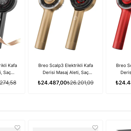
ikli Kafa
Breo Scalp3 Elektrikli Kafa
Breo Sc
i, Saç
Derisi Masaj Aleti, Saç
Deris
zı Işık
Büyümesi için Kırmızı Işık
Büyüme
274,58
₺24.487,00
₺26.201,09
₺24.4
iyle
Terapisi Özelliği - Gold
Terapis