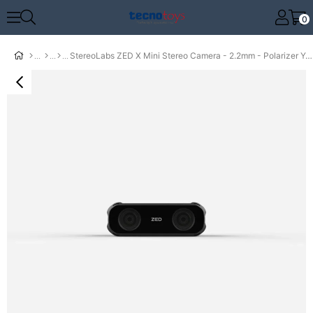
0
StereoLabs ZED X Mini Stereo Camera - 2.2mm - Polarizer Yok - 1.5m