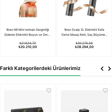
Breo N6 Mini Isıtmalı Gerginliği
Breo Scalp 3L Elektrikli Kafa
Gideren Elektrikli Boyun ve Omuz
Derisi Masaj Aleti, Saç Büyümesi
Masaj Aleti
için Kırmızı Işık Terapisi
₺21.624,70
₺30.274,58
Özelliğiyle
₺20.210,00
₺28.294,00
Farklı Kategorilerdeki Ürünlerimiz