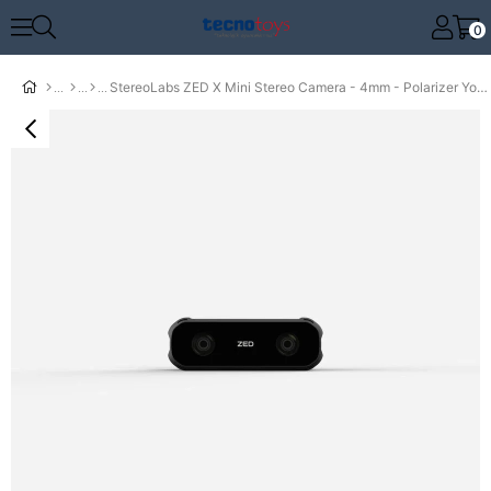
0
StereoLabs ZED X Mini Stereo Camera - 4mm - Polarizer Yok - 1.5m