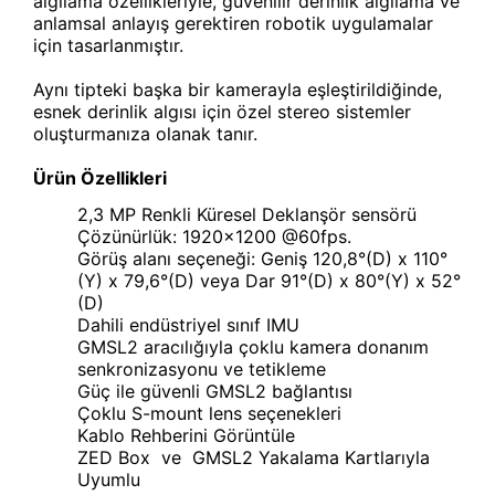
algılama özellikleriyle, güvenilir derinlik algılama ve
anlamsal anlayış gerektiren robotik uygulamalar
için tasarlanmıştır.
Aynı tipteki başka bir kamerayla eşleştirildiğinde,
esnek derinlik algısı için özel stereo sistemler
oluşturmanıza olanak tanır.
Ürün Özellikleri
2,3 MP Renkli Küresel Deklanşör sensörü
Çözünürlük: 1920x1200 @60fps.
Görüş alanı seçeneği: Geniş 120,8°(D) x 110°
(Y) x 79,6°(D) veya Dar 91°(D) x 80°(Y) x 52°
(D)
Dahili endüstriyel sınıf IMU
GMSL2 aracılığıyla çoklu kamera donanım
senkronizasyonu ve tetikleme
Güç ile güvenli GMSL2 bağlantısı
Çoklu S-mount lens seçenekleri
Kablo Rehberini Görüntüle
ZED Box ve GMSL2 Yakalama Kartlarıyla
Uyumlu