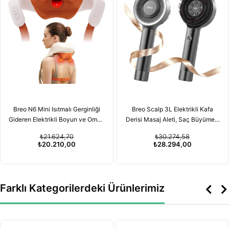
Breo N6 Mini Isıtmalı Gerginliği
Breo Scalp 3L Elektrikli Kafa
Gideren Elektrikli Boyun ve Omuz
Derisi Masaj Aleti, Saç Büyümesi
Masaj Aleti
için Kırmızı Işık Terapisi
₺21.624,70
₺30.274,58
Özelliğiyle
₺20.210,00
₺28.294,00
Farklı Kategorilerdeki Ürünlerimiz