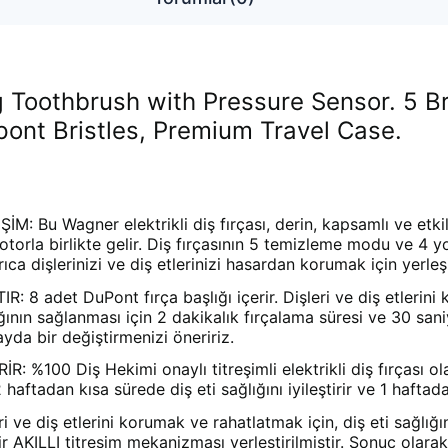
g Toothbrush with Pressure Sensor. 5 B
pont Bristles, Premium Travel Case.
 Wagner elektrikli diş fırçası, derin, kapsamlı ve etkili
motorla birlikte gelir. Diş fırçasının 5 temizleme modu ve 
ıca dişlerinizi ve diş etlerinizi hasardan korumak için yer
 adet DuPont fırça başlığı içerir. Dişleri ve diş etlerini
lığının sağlanması için 2 dakikalık fırçalama süresi ve 30 sani
 ayda bir değiştirmenizi öneririz.
100 Diş Hekimi onaylı titreşimli elektrikli diş fırçası ola
haftadan kısa sürede diş eti sağlığını iyileştirir ve 1 hafta
diş etlerini korumak ve rahatlatmak için, diş eti sağlığı
ILLI titreşim mekanizması yerleştirilmiştir. Sonuç olarak, bu