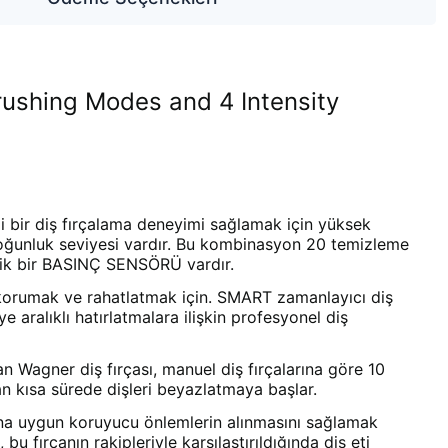
rushing Modes and 4 Intensity
 bir diş fırçalama deneyimi sağlamak için yüksek
4 yoğunluk seviyesi vardır. Bu kombinasyon 20 temizleme
leşik bir BASINÇ SENSÖRÜ vardır.
 korumak ve rahatlatmak için. SMART zamanlayıcı diş
ye aralıklı hatırlatmalara ilişkin profesyonel diş
n Wagner diş fırçası, manuel diş fırçalarına göre 10
dan kısa sürede dişleri beyazlatmaya başlar.
na uygun koruyucu önlemlerin alınmasını sağlamak
 fırçanın rakipleriyle karşılaştırıldığında diş eti