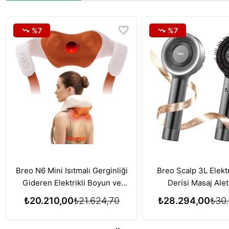
%7
%7
Breo N6 Mini Isıtmalı Gerginliği
Breo Scalp 3L Elektr
Gideren Elektrikli Boyun ve
Derisi Masaj Alet
Omuz Masaj Aleti
Büyümesi için Kırmı
₺20.210,00
₺21.624,70
₺28.294,00
₺30.
Terapisi Özelliğ