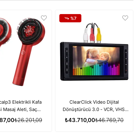
%7
alp3 Elektrikli Kafa
ClearClick Video Dijital
i Masaj Aleti, Saç
Dönüştürücü 3.0 - VCR, VHS,
si için Kırmızı Işık
AV, RCA, Hi8, DVD, Pikap, Kaset
87,00
₺26.201,09
₺43.710,00
₺46.769,70
i Özelliği - Kırmızı