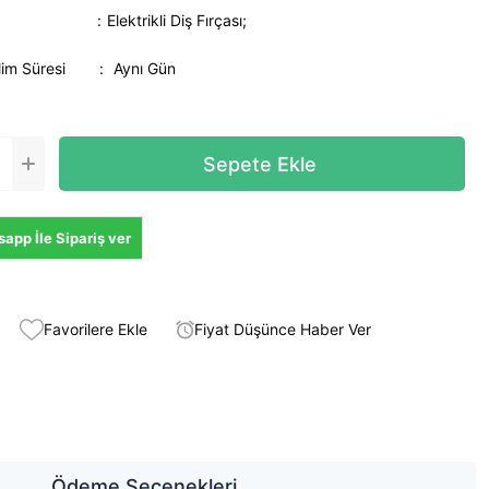
Elektrikli Diş Fırçası;
lim Süresi
:
Aynı Gün
app İle Sipariş ver
Favorilere Ekle
Fiyat Düşünce Haber Ver
Ödeme Seçenekleri