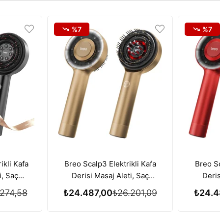
%7
%7
ikli Kafa
Breo Scalp3 Elektrikli Kafa
Breo Sc
i, Saç
Derisi Masaj Aleti, Saç
Deris
zı Işık
Büyümesi için Kırmızı Işık
Büyüme
274,58
₺24.487,00
₺26.201,09
₺24.4
iyle
Terapisi Özelliği - Gold
Terapis