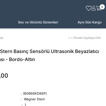
0
Ses ve Görüntü Sistemleri
Aynı Gün Kargo
tın
< < Önceki Sayfaya Dön
tern Basınç Sensörlü Ultrasonik Beyazlatıcı
ası - Bordo-Altın
,00
(B0B66KD86P)
:
Wagner Stern
:
1