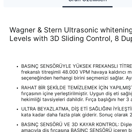
Wagner & Stern Ultrasonic whitenin
Levels with 3D Sliding Control, 8 Du
BASINÇ SENSÖRÜYLE YÜKSEK FREKANSLI TİTREŞİM: Bu
frekanslı titreşimli 48.000 VPM havaya kaldırıcı 
seçeneğinden herhangi birini seçmenizi sağlar. Ayr
RAHAT BİR ŞEKİLDE TEMİZLEMEK İÇİN YAPILMIŞTIR: 8
fırçasının içine yerleştirilmiştir. Uygun diş eti sağ
hekimliği tavsiyeleri dahildir. Fırça başlığını her 3
ULTRA BEYAZLATMA, DİŞ ETİ SAĞLIĞINI İYİLEŞTİRİR: %
kata kadar daha fazla plak giderir. Sonuç olarak 2 
BASINÇ SENSÖRÜ VE 3D KAYAR KONTROL: Dişleri ve 
amacıyla diş fırçasına BASINÇ SENSÖRÜ içeren bir AK