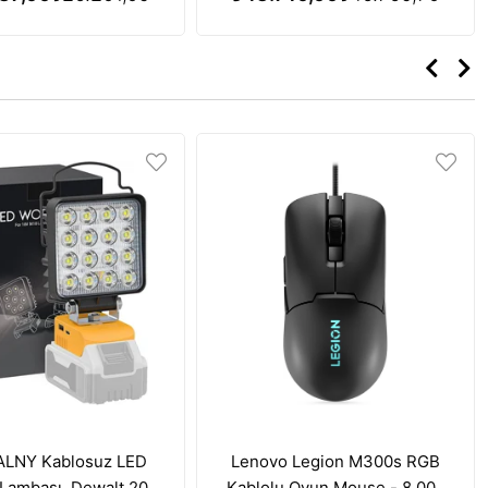
i Özelliği - Kırmızı
LNY Kablosuz LED
Lenovo Legion M300s RGB
Lambası, Dewalt 20V
Kablolu Oyun Mouse - 8.000