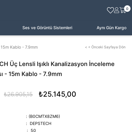
0
Ses ve Görüntü Sistemleri
Aynı Gün Kargo
- 15m Kablo - 7.9mm
< < Önceki Sayfaya Dön
H Üç Lensli Işıklı Kanalizasyon İnceleme
ı - 15m Kablo - 7.9mm
₺25.145,00
₺26.905,15
(B0CMTX8ZM6)
:
DEPSTECH
:
50