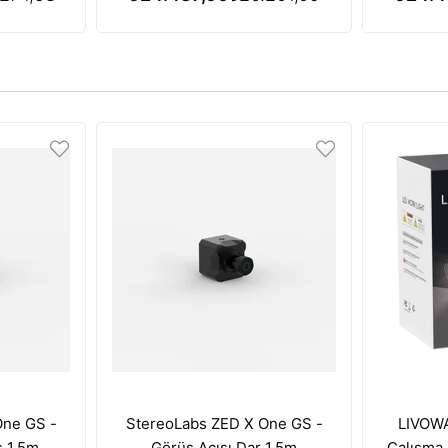
iyle
Terapisi Özelliği - Gold
Terapis
One GS -
StereoLabs ZED X One GS -
LIVOWA
ş 1.5m
Görüş Açısı Dar 1.5m
Çalışma 