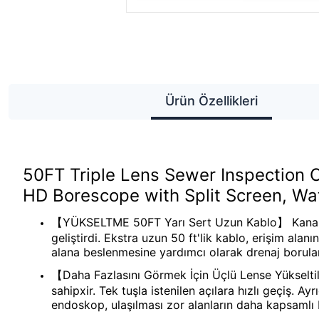
Ürün Özellikleri
50FT Triple Lens Sewer Inspection
HD Borescope with Split Screen, Wa
【YÜKSELTME 50FT Yarı Sert Uzun Kablo】 Kanalizas
geliştirdi. Ekstra uzun 50 ft'lik kablo, erişim alan
alana beslenmesine yardımcı olarak drenaj borularını
【Daha Fazlasını Görmek İçin Üçlü Lense Yükseltil
sahipxir. Tek tuşla istenilen açılara hızlı geçiş. A
endoskop, ulaşılması zor alanların daha kapsaml