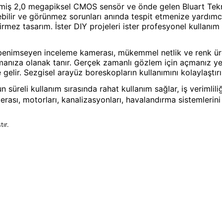
miş 2,0 megapiksel CMOS sensör ve önde gelen Bluart Teknol
bilir ve görünmez sorunları anında tespit etmenize yardımcı o
mez tasarım. İster DIY projeleri ister profesyonel kullanım 
ı benimseyen inceleme kamerası, mükemmel netlik ve renk üre
lamanıza olanak tanır. Gerçek zamanlı gözlem için açmanız y
gelir. Sezgisel arayüz boreskopların kullanımını kolaylaştırı
süreli kullanım sırasında rahat kullanım sağlar, iş verimlil
ası, motorları, kanalizasyonları, havalandırma sistemlerini
tır.