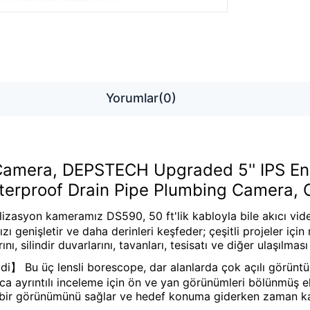
Yorumlar
(0)
 Camera, DEPSTECH Upgraded 5'' IPS E
terproof Drain Pipe Plumbing Camera, 
yon kameramız DS590, 50 ft'lik kabloyla bile akıcı video a
ınızı genişletir ve daha derinleri keşfeder; çeşitli projeler
, silindir duvarlarını, tavanları, tesisatı ve diğer ulaşılması
di】 Bu üç lensli borescope, dar alanlarda çok açılı görüntü
yrıca ayrıntılı inceleme için ön ve yan görünümleri bölünmüş e
ı bir görünümünü sağlar ve hedef konuma giderken zaman ka