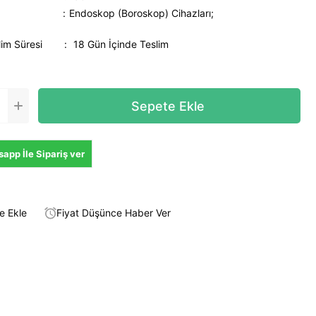
Endoskop (Boroskop) Cihazları;
lim Süresi
:
18 Gün İçinde Teslim
app İle Sipariş ver
e Ekle
Fiyat Düşünce Haber Ver