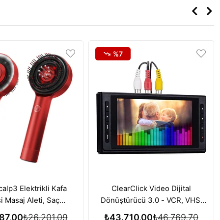
%7
alp3 Elektrikli Kafa
ClearClick Video Dijital
i Masaj Aleti, Saç
Dönüştürücü 3.0 - VCR, VHS,
si için Kırmızı Işık
AV, RCA, Hi8, DVD, Pikap, Kaset
87,00
₺26.201,09
₺43.710,00
₺46.769,70