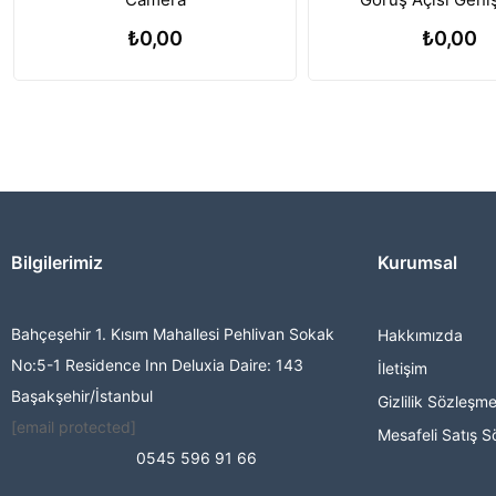
₺0,00
₺0,00
Bilgilerimiz
Kurumsal
Bahçeşehir 1. Kısım Mahallesi Pehlivan Sokak
Hakkımızda
No:5-1 Residence Inn Deluxia Daire: 143
İletişim
Başakşehir/İstanbul
Gizlilik Sözleşme
[email protected]
Mesafeli Satış S
0545 596 91 66