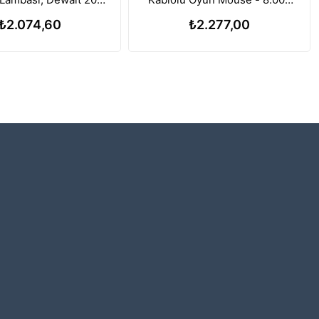
a ile Uyumlu, 112W
DPI Ayarlanabilir Sensör
₺2.074,60
₺2.277,00