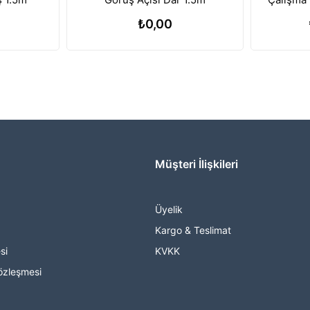
Batary
₺0,00
Müşteri İlişkileri
Üyelik
Kargo & Teslimat
si
KVKK
özleşmesi