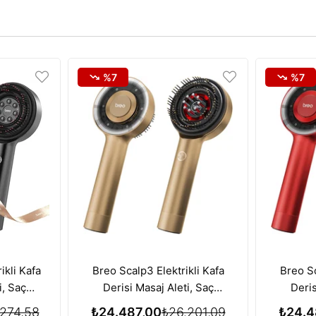
%7
%7
ikli Kafa
Breo Scalp3 Elektrikli Kafa
Breo Sc
i, Saç
Derisi Masaj Aleti, Saç
Deris
zı Işık
Büyümesi için Kırmızı Işık
Büyüme
274,58
₺24.487,00
₺26.201,09
₺24.4