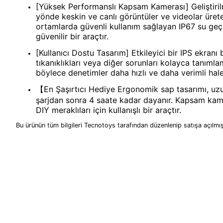
[Yüksek Performanslı Kapsam Kamerası] Geliştiril
yönde keskin ve canlı görüntüler ve videolar ürete
ortamlarda güvenli kullanım sağlayan IP67 su geçir
güvenilir bir araçtır.
[Kullanıcı Dostu Tasarım] Etkileyici bir IPS ekran
tıkanıklıkları veya diğer sorunları kolayca tanım
böylece denetimler daha hızlı ve daha verimli hale 
【En Şaşırtıcı Hediye Ergonomik sap tasarımı, uzun 
şarjdan sonra 4 saate kadar dayanır. Kapsam kamer
DIY meraklıları için kullanışlı bir araçtır.
Bu ürünün tüm bilgileri Tecnotoys tarafından düzenlenip satışa açılmış