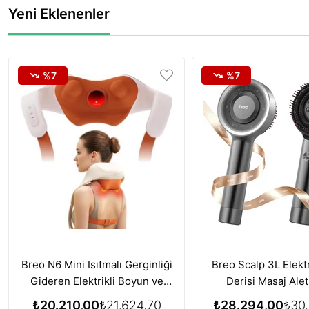
Yeni Eklenenler
%7
%7
Breo N6 Mini Isıtmalı Gerginliği
Breo Scalp 3L Elektr
Gideren Elektrikli Boyun ve
Derisi Masaj Alet
Omuz Masaj Aleti
Büyümesi için Kırmı
₺20.210,00
₺21.624,70
₺28.294,00
₺30.