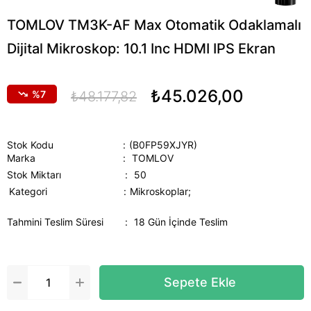
TOMLOV TM3K-AF Max Otomatik Odaklamalı
Dijital Mikroskop: 10.1 Inc HDMI IPS Ekran
₺45.026,00
7
₺48.177,82
Stok Kodu
(B0FP59XJYR)
Marka
:
TOMLOV
Stok Miktarı
:
50
Kategori
Mikroskoplar;
Tahmini Teslim Süresi
:
18 Gün İçinde Teslim