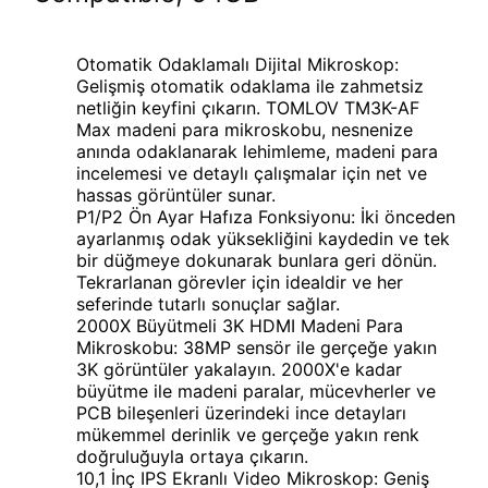
Otomatik Odaklamalı Dijital Mikroskop:
Gelişmiş otomatik odaklama ile zahmetsiz
netliğin keyfini çıkarın. TOMLOV TM3K-AF
Max madeni para mikroskobu, nesnenize
anında odaklanarak lehimleme, madeni para
incelemesi ve detaylı çalışmalar için net ve
hassas görüntüler sunar.
P1/P2 Ön Ayar Hafıza Fonksiyonu: İki önceden
ayarlanmış odak yüksekliğini kaydedin ve tek
bir düğmeye dokunarak bunlara geri dönün.
Tekrarlanan görevler için idealdir ve her
seferinde tutarlı sonuçlar sağlar.
2000X Büyütmeli 3K HDMI Madeni Para
Mikroskobu: 38MP sensör ile gerçeğe yakın
3K görüntüler yakalayın. 2000X'e kadar
büyütme ile madeni paralar, mücevherler ve
PCB bileşenleri üzerindeki ince detayları
mükemmel derinlik ve gerçeğe yakın renk
doğruluğuyla ortaya çıkarın.
10,1 İnç IPS Ekranlı Video Mikroskop: Geniş