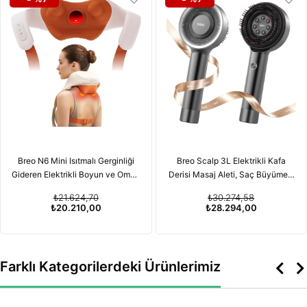
Breo N6 Mini Isıtmalı Gerginliği
Breo Scalp 3L Elektrikli Kafa
Gideren Elektrikli Boyun ve Omuz
Derisi Masaj Aleti, Saç Büyümesi
Masaj Aleti
için Kırmızı Işık Terapisi
₺21.624,70
₺30.274,58
Özelliğiyle
₺20.210,00
₺28.294,00
Farklı Kategorilerdeki Ürünlerimiz